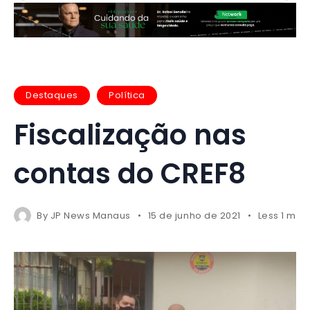
Destaques
Política
Fiscalização nas
contas do CREF8
By
JP News Manaus
15 de junho de 2021
Less 1 min