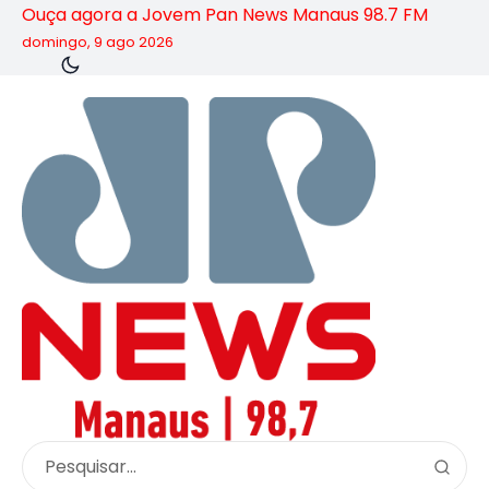
Ouça agora a Jovem Pan News Manaus 98.7 FM
domingo, 9 ago 2026