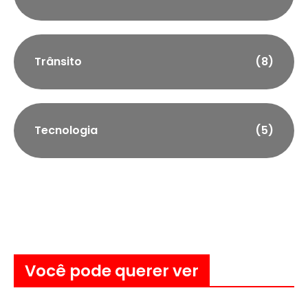
Trânsito
(8)
Tecnologia
(5)
Você pode querer ver