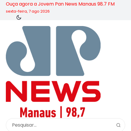
Ouça agora a Jovem Pan News Manaus 98.7 FM
sexta-feira, 7 ago 2026