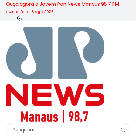
Ouça agora a Jovem Pan News Manaus 98.7 FM
quinta-feira, 6 ago 2026