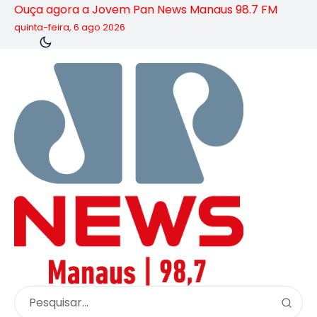
Ouça agora a Jovem Pan News Manaus 98.7 FM
quinta-feira, 6 ago 2026