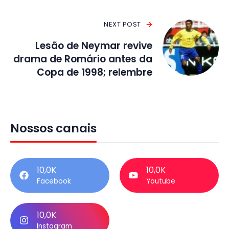
NEXT POST
Lesão de Neymar revive
drama de Romário antes da
Copa de 1998; relembre
Nossos canais
10,0K
10,0K
Facebook
Youtube
10,0K
Instagram