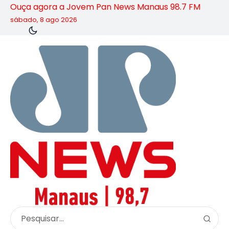
Ouça agora a Jovem Pan News Manaus 98.7 FM
sábado, 8 ago 2026