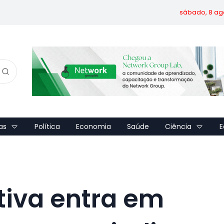
sábado, 8 ag
as
Política
Economia
Saúde
Ciência
E
iva entra em