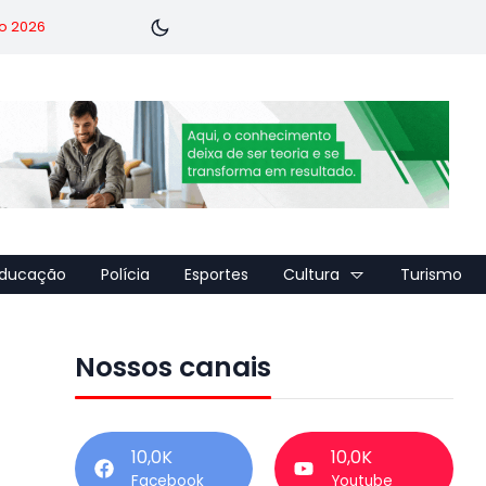
o 2026
ducação
Polícia
Esportes
Cultura
Turismo
Nossos canais
10,0K
10,0K
Facebook
Youtube