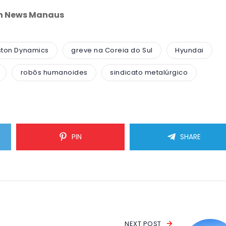
an News Manaus
ston Dynamics
greve na Coreia do Sul
Hyundai
robôs humanoides
sindicato metalúrgico
PIN
SHARE
NEXT POST