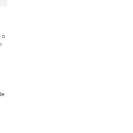
 a
o
de