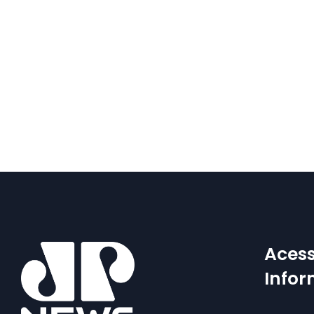
Acess
Info