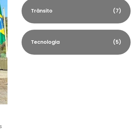
Trânsito
(7)
Tecnologia
(5)
s