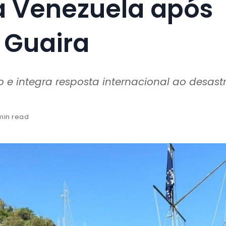
 Venezuela após
 Guaira
o e integra resposta internacional ao desast
 min read