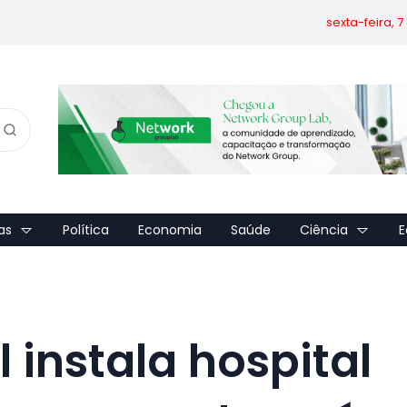
sexta-feira, 
as
Política
Economia
Saúde
Ciência
E
 instala hospital