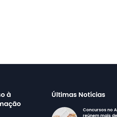
o à
Últimas Notícias
rmação
Concursos no 
reúnem mais de 