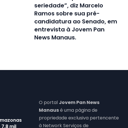
seriedade”, diz Marcelo
Ramos sobre sua pré-
candidatura ao Senado, em
entrevista à Jovem Pan
News Manaus.
O portal
Jovem Pan News
Manaus
é uma página de
propriedade exclusiva pertencente
Amazonas
à Network Serviços de
7,8 mil