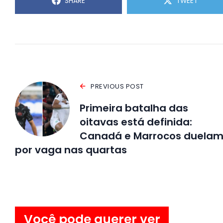
SHARE
TWEET
PREVIOUS POST
Primeira batalha das
oitavas está definida:
Canadá e Marrocos duela
por vaga nas quartas
Você pode querer ver