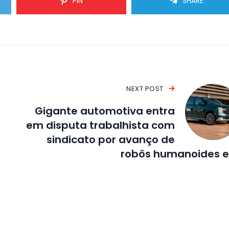
PIN
SHARE
NEXT POST
Gigante automotiva entra
em disputa trabalhista com
m
sindicato por avanço de
robôs humanoides e