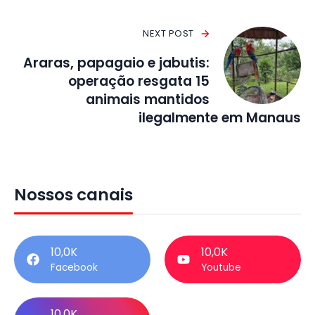
NEXT POST
Araras, papagaio e jabutis:
operação resgata 15
animais mantidos
ilegalmente em Manaus
Nossos canais
10,0K
10,0K
Facebook
Youtube
10,0K