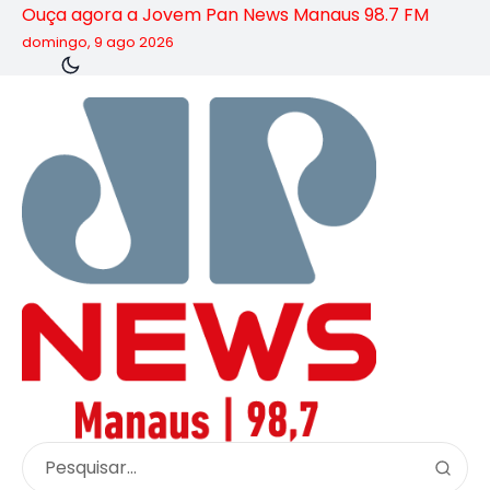
Ouça agora a Jovem Pan News Manaus 98.7 FM
domingo, 9 ago 2026