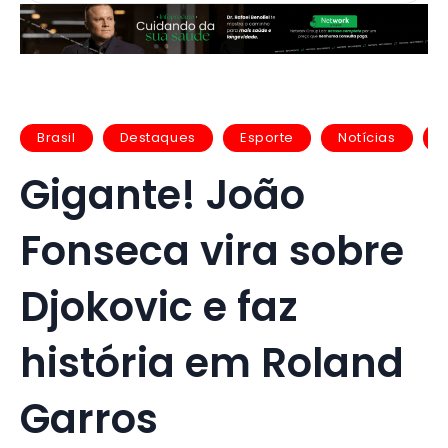
Brasil
Destaques
Esporte
Notícias
U
Gigante! João
Fonseca vira sobre
Djokovic e faz
história em Roland
Garros