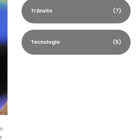
Trânsito
(7)
Tecnologia
(5)
 o
s