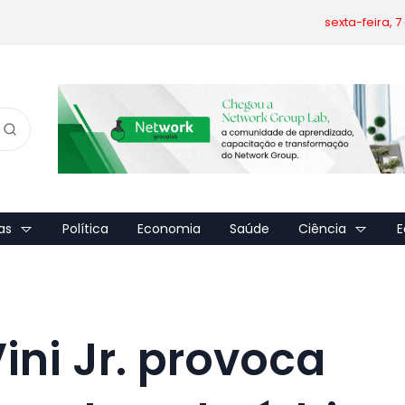
sexta-feira, 
as
Política
Economia
Saúde
Ciência
E
ini Jr. provoca