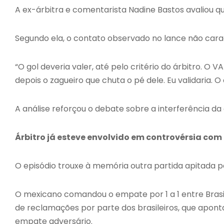
A ex-árbitra e comentarista Nadine Bastos avaliou qu
Segundo ela, o contato observado no lance não carac
“O gol deveria valer, até pelo critério do árbitro. O
depois o zagueiro que chuta o pé dele. Eu validaria. O 
A análise reforçou o debate sobre a interferência da
Árbitro já esteve envolvido em controvérsia com
O episódio trouxe à memória outra partida apitada
O mexicano comandou o empate por 1 a 1 entre Brasil e
de reclamações por parte dos brasileiros, que aponta
empate adversário.