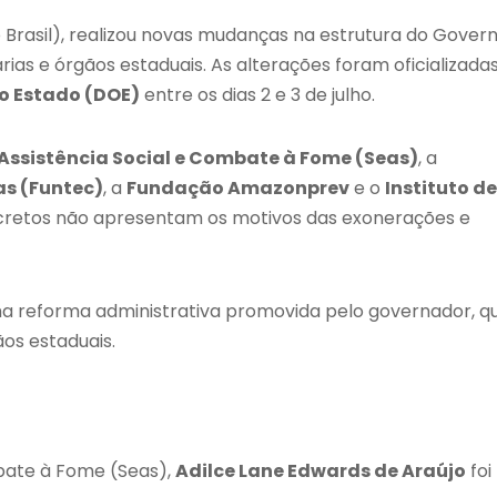
 Brasil), realizou novas mudanças na estrutura do Gover
as e órgãos estaduais. As alterações foram oficializada
do Estado (DOE)
entre os dias 2 e 3 de julho.
 Assistência Social e Combate à Fome (Seas)
, a
as (Funtec)
, a
Fundação Amazonprev
e o
Instituto de
ecretos não apresentam os motivos das exonerações e
a reforma administrativa promovida pelo governador, q
ãos estaduais.
mbate à Fome (Seas),
Adilce Lane Edwards de Araújo
foi