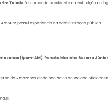
orim Toledo
foi nomeado presidente da instituição no lu
 Amorim possui experiência na administração pública
o Amazonas (Ipem-AM)
,
Renato Marinho Bezerra Júnio
Governo do Amazonas ainda não havia anunciado oficialme
naus.