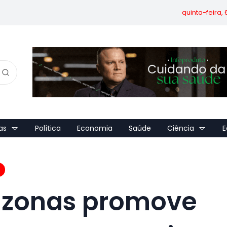
quinta-feira,
as
Política
Economia
Saúde
Ciência
E
azonas promove