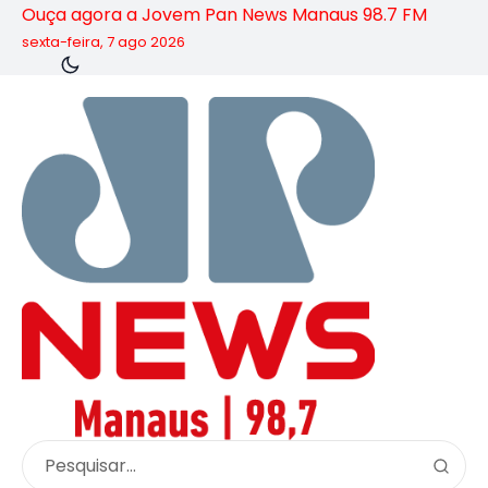
Ouça agora a Jovem Pan News Manaus 98.7 FM
sexta-feira, 7 ago 2026