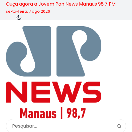
Ouça agora a Jovem Pan News Manaus 98.7 FM
sexta-feira, 7 ago 2026