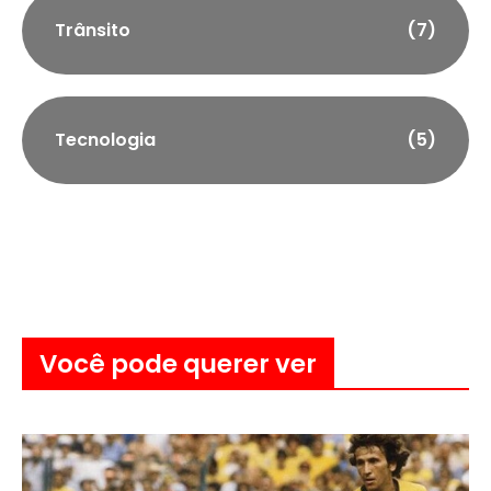
Trânsito
(7)
Tecnologia
(5)
Você pode querer ver