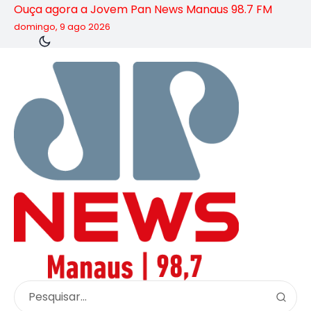
Ouça agora a Jovem Pan News Manaus 98.7 FM
domingo, 9 ago 2026