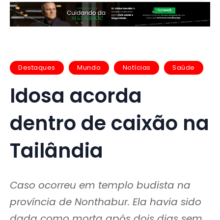
Destaques
Mundo
Notícias
Saúde
Idosa acorda
dentro de caixão na
Tailândia
Caso ocorreu em templo budista na
província de Nonthabur. Ela havia sido
dada como morta após dois dias sem