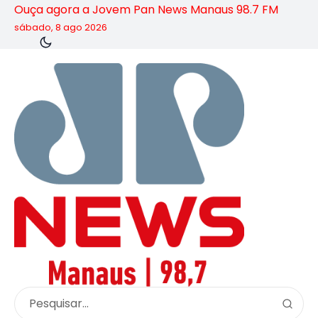
Ouça agora a Jovem Pan News Manaus 98.7 FM
sábado, 8 ago 2026