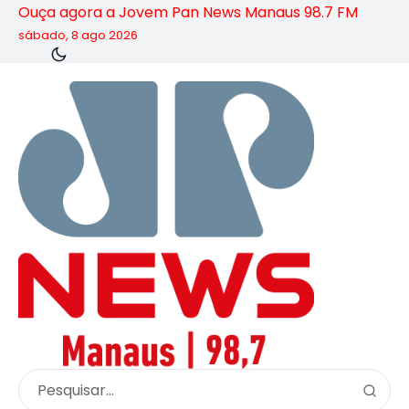
Ouça agora a Jovem Pan News Manaus 98.7 FM
sábado, 8 ago 2026