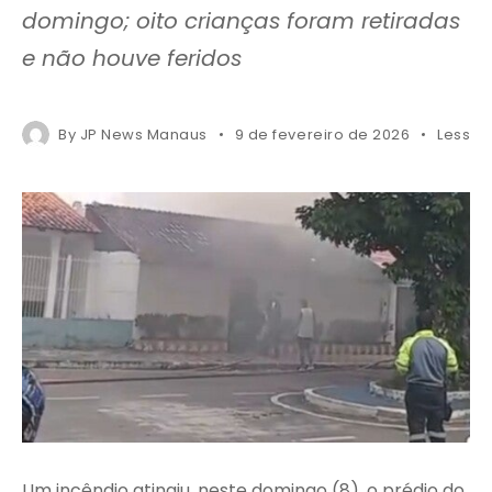
domingo; oito crianças foram retiradas
e não houve feridos
By
JP News Manaus
9 de fevereiro de 2026
Less 1 
Um incêndio atingiu, neste domingo (8), o prédio do