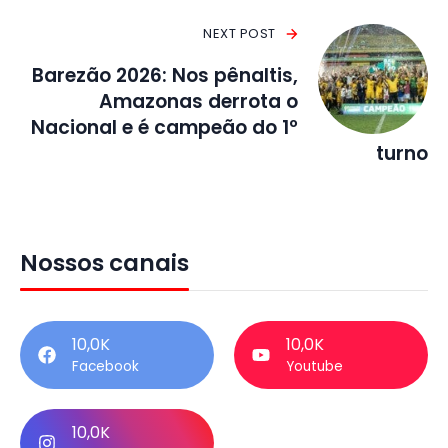
NEXT POST
Barezão 2026: Nos pênaltis,
Amazonas derrota o
Nacional e é campeão do 1º
turno
Nossos canais
10,0K
10,0K
Facebook
Youtube
10,0K