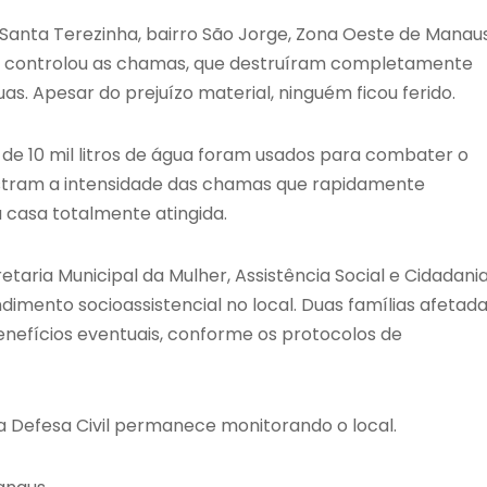
Santa Terezinha, bairro São Jorge, Zona Oeste de Manaus
ros controlou as chamas, que destruíram completamente
s. Apesar do prejuízo material, ninguém ficou ferido.
e 10 mil litros de água foram usados para combater o
stram a intensidade das chamas que rapidamente
 casa totalmente atingida.
taria Municipal da Mulher, Assistência Social e Cidadani
imento socioassistencial no local. Duas famílias afetad
enefícios eventuais, conforme os protocolos de
 a Defesa Civil permanece monitorando o local.