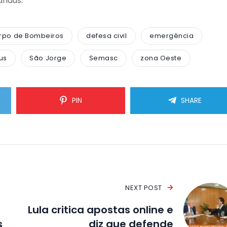
anaus.
rpo de Bombeiros
defesa civil
emergência
us
São Jorge
Semasc
zona Oeste
PIN
SHARE
NEXT POST
Lula critica apostas online e
s
diz que defende