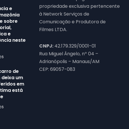
propriedade exclusiva pertencente
cia e
à Network Serviços de
Amazônia
e sobre
Comunicação e Produtora de
orial,
Filmes LTDA.
ica e
ência neste
CNPJ:
42.179.329/0001-01
Rua Miguel Ângelo, nº 04 –
26
Adrianópolis – Manaus/AM
CEP: 69057-083
carro de
n deixa um
feridos em
tima está
ve
26