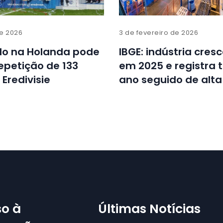
de 2026
3 de fevereiro de 2026
lo na Holanda pode
IBGE: indústria cres
repetição de 133
em 2025 e registra t
 Eredivisie
ano seguido de alta
o à
Últimas Notícias