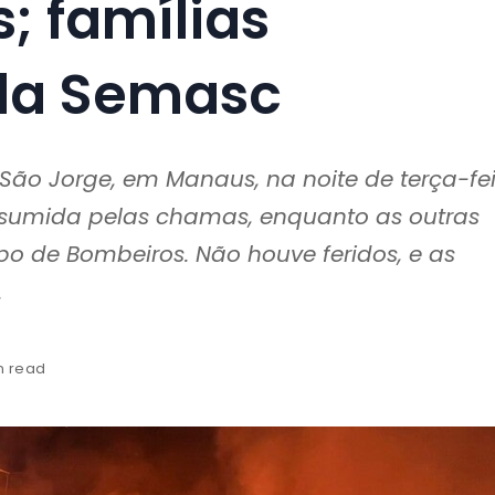
; famílias
da Semasc
 São Jorge, em Manaus, na noite de terça-fe
onsumida pelas chamas, enquanto as outras
po de Bombeiros. Não houve feridos, e as
.
in read