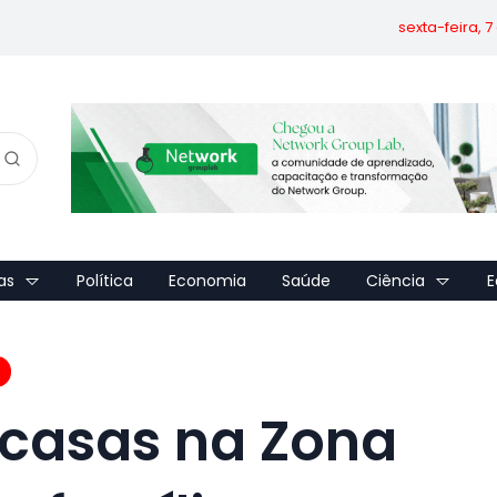
sexta-feira, 
as
Política
Economia
Saúde
Ciência
E
 casas na Zona