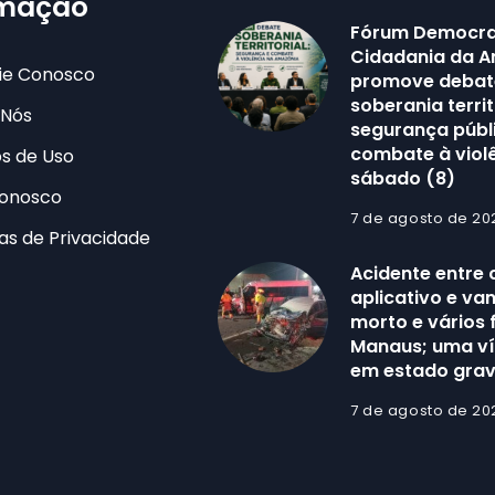
rmação
Fórum Democra
Cidadania da 
ie Conosco
promove debat
soberania territ
 Nós
segurança públ
combate à viol
s de Uso
sábado (8)
Conosco
7 de agosto de 20
cas de Privacidade
Acidente entre 
aplicativo e va
morto e vários 
Manaus; uma ví
em estado gra
7 de agosto de 20