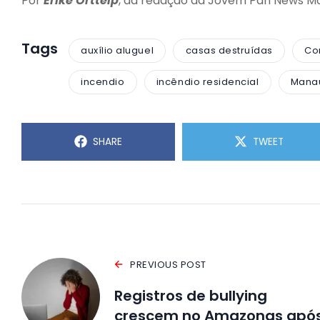
Por
Erike Ortteip
, da redação da Jovem Pan News M
Tags
auxílio aluguel
casas destruídas
Co
incendio
incêndio residencial
Mana
SHARE
TWEET
PREVIOUS POST
Registros de bullying
crescem no Amazonas apó