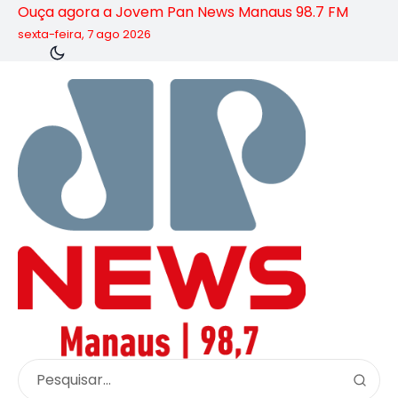
Ouça agora a Jovem Pan News Manaus 98.7 FM
sexta-feira, 7 ago 2026