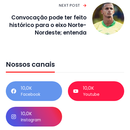
NEXT POST
Convocação pode ter feito
histórico para o eixo Norte-
Nordeste; entenda
Nossos canais
10,0K
10,0K
Facebook
Youtube
10,0K
Instagram