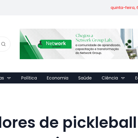
quinta-feira,
as
Política
Economia
Saúde
Ciência
E
res de pickleball