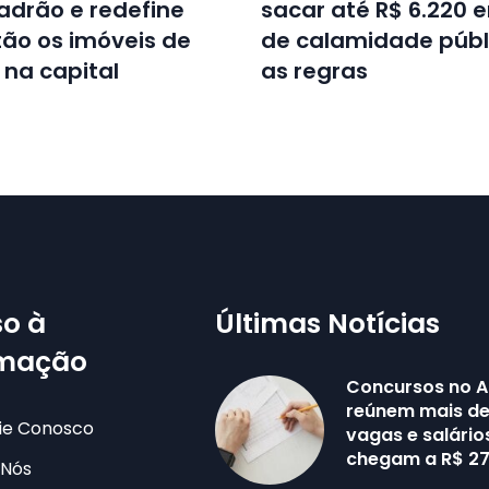
adrão e redefine
sacar até R$ 6.220 
ão os imóveis de
de calamidade públi
 na capital
as regras
o à
Últimas Notícias
rmação
Concursos no 
reúnem mais de 
ie Conosco
vagas e salário
chegam a R$ 27
 Nós