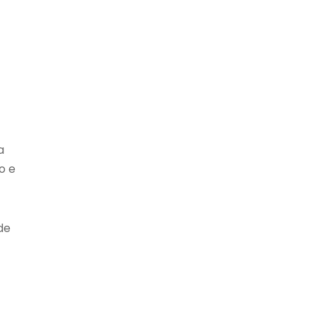
a
o e
de