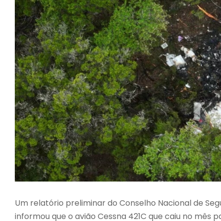
Um relatório preliminar do Conselho Nacional de Se
informou que o avião Cessna 421C que caiu no mês p