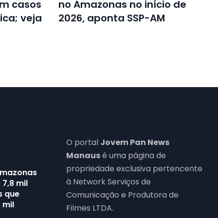
em casos
no Amazonas no início de
ca; veja
2026, aponta SSP-AM
O portal
Jovem Pan News
Manaus
é uma página de
propriedade exclusiva pertencente
Amazonas
à Network Serviços de
7,8 mil
s que
Comunicação e Produtora de
 mil
Filmes LTDA.