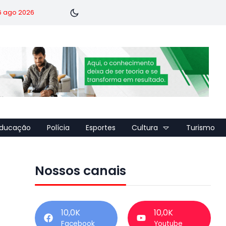
 6 ago 2026
ducação
Polícia
Esportes
Cultura
Turismo
Nossos canais
10,0K
10,0K
Facebook
Youtube