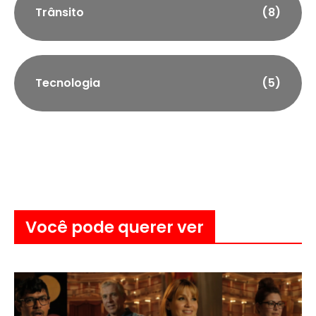
Trânsito
(8)
Tecnologia
(5)
Você pode querer ver