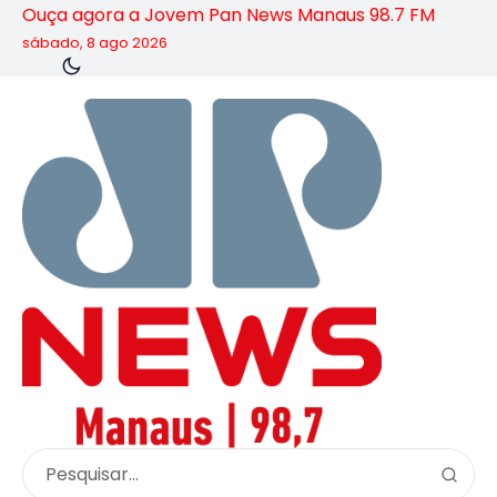
Ouça agora a Jovem Pan News Manaus 98.7 FM
sábado, 8 ago 2026