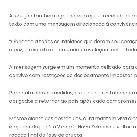
A seleção também agradeceu o apoio recebido duran
texto com uma mensagem direcionada à convivência
“Obrigado a todos os iranianos que deram seu coração
a paz, o respeito e a amizade prevaleçam entre todas 
A mensagem surge em um momento delicado para a de
convive com restrições de deslocamento impostas pe
Por conta dessas medidas, os iranianos estabelecer
obrigados a retornar ao país após cada compromisso
Mesmo diante dos obstáculos, o Irã mantém viva a es
empatando por 2 a 2 com a Nova Zelândia e voltou a
rodada final da fase de grupos.