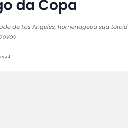
go da Copa
dade de Los Angeles, homenageou sua torci
 povos
 read