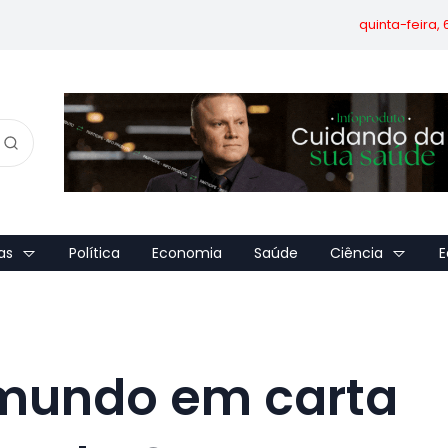
quinta-feira,
as
Política
Economia
Saúde
Ciência
E
 mundo em carta