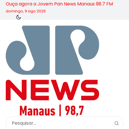
Ouça agora a Jovem Pan News Manaus 98.7 FM
domingo, 9 ago 2026