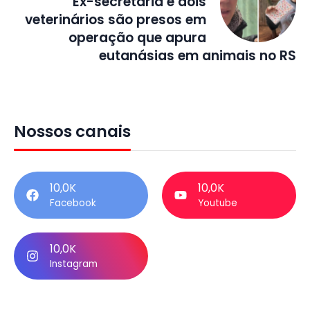
Ex-secretária e dois
veterinários são presos em
operação que apura
eutanásias em animais no RS
Nossos canais
10,0K
10,0K
Facebook
Youtube
10,0K
Instagram