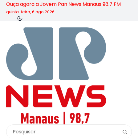
Ouça agora a Jovem Pan News Manaus 98.7 FM
quinta-feira, 6 ago 2026