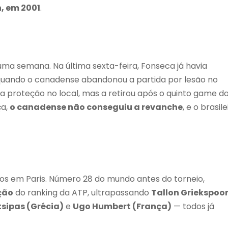
, em 2001
.
ma semana. Na última sexta-feira, Fonseca já havia
, quando o canadense abandonou a partida por lesão no
ma proteção no local, mas a retirou após o quinto game d
ça,
o canadense não conseguiu a revanche
, e o brasile
tos em Paris. Número 28 do mundo antes do torneio,
ção
do ranking da ATP, ultrapassando
Tallon Griekspoo
tsipas (Grécia)
e
Ugo Humbert (França)
— todos já