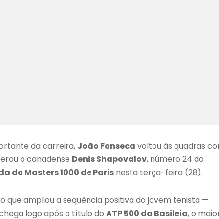
ortante da carreira,
João Fonseca
voltou às quadras c
uperou o canadense
Denis Shapovalov
, número 24 do
a do Masters 1000 de Paris
nesta terça-feira (28).
ado que ampliou a sequência positiva do jovem tenista —
 chega logo após o título do
ATP 500 da Basileia
, o maio