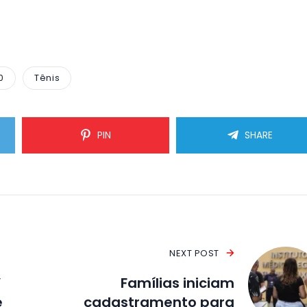
0
Tênis
PIN
SHARE
NEXT POST
’
Famílias iniciam
e
cadastramento para