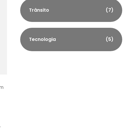
Trânsito
(7)
Tecnologia
(5)
om
r