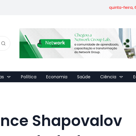
quinta-feira,
as
Política
Economia
Saúde
Ciência
E
ence Shapovalov