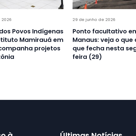
e 2026
29 de junho de 2026
 dos Povos Indígenas
Ponto facultativo e
nstituto Mamirauá em
Manaus: veja o que 
acompanha projetos
que fecha nesta se
ônia
feira (29)
o à
Últimas Notícias