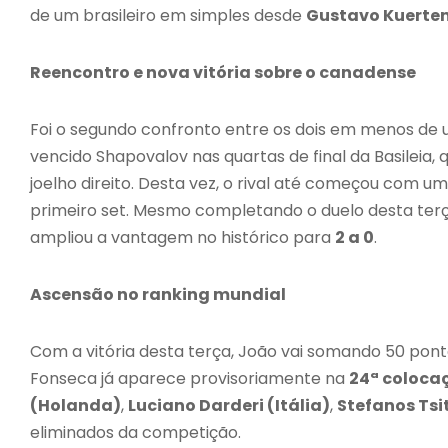
de um brasileiro em simples desde
Gustavo Kuerten
Reencontro e nova vitória sobre o canadense
Foi o segundo confronto entre os dois em menos de u
vencido Shapovalov nas quartas de final da Basileia
joelho direito. Desta vez, o rival até começou com u
primeiro set. Mesmo completando o duelo desta ter
ampliou a vantagem no histórico para
2 a 0
.
Ascensão no ranking mundial
Com a vitória desta terça, João vai somando 50 pon
Fonseca já aparece provisoriamente na
24ª coloca
(Holanda)
,
Luciano Darderi (Itália)
,
Stefanos Tsi
eliminados da competição.