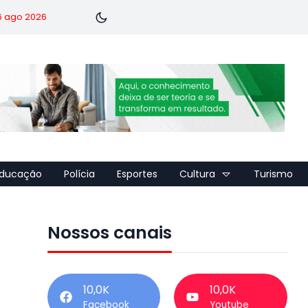
 6 ago 2026
ducação
Polícia
Esportes
Cultura
Turismo
Nossos canais
10,0K
10,0K
Facebook
Youtube