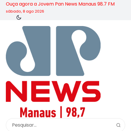
Ouça agora a Jovem Pan News Manaus 98.7 FM
sábado, 8 ago 2026