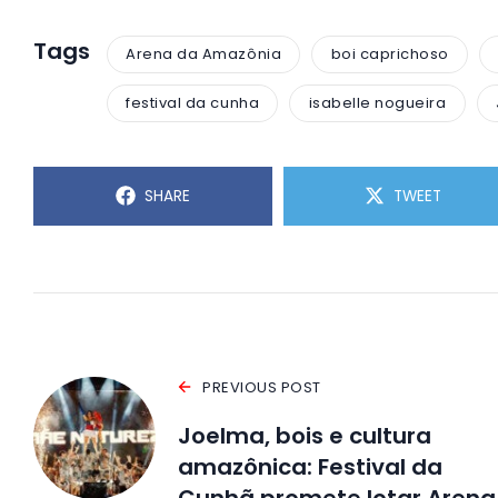
Tags
Arena da Amazônia
boi caprichoso
festival da cunha
isabelle nogueira
SHARE
TWEET
PREVIOUS POST
Joelma, bois e cultura
amazônica: Festival da
Cunhã promete lotar Arena