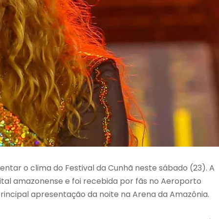
tar o clima do Festival da Cunhã neste sábado (23). A
al amazonense e foi recebida por fãs no Aeroporto
incipal apresentação da noite na Arena da Amazônia.