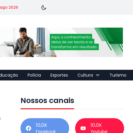
7 ago 2026
ducação
Polícia
Esportes
Cultura
Turismo
Nossos canais
e
10,0K
10,0K
Facebook
Youtube