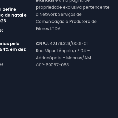
Manaus
é uma página de
propriedade exclusiva pertencente
l define
à Network Serviços de
o de Natal e
026
Comunicação e Produtora de
Filmes LTDA.
26
rias pelo
CNPJ:
42.179.329/0001-01
54% em dez
Rua Miguel Ângelo, nº 04 –
Adrianópolis – Manaus/AM
CEP: 69057-083
26