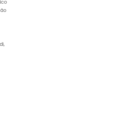
ico
ção
i,