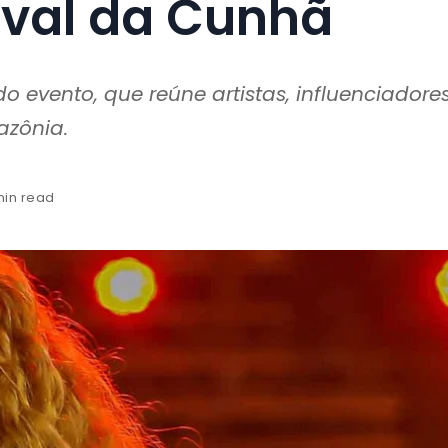
val da Cunhã
o evento, que reúne artistas, influenciadore
azônia.
min read