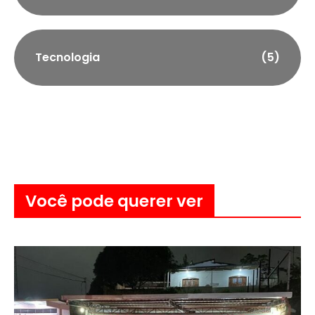
Tecnologia
(5)
Você pode querer ver