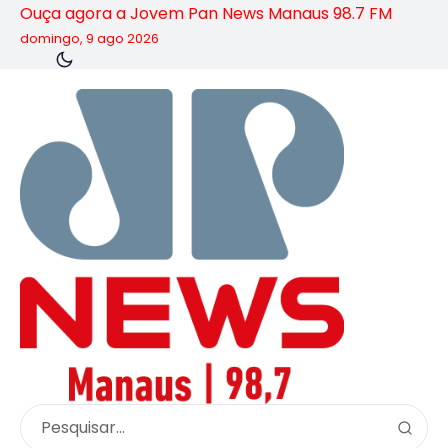
Ouça agora a Jovem Pan News Manaus 98.7 FM
domingo, 9 ago 2026