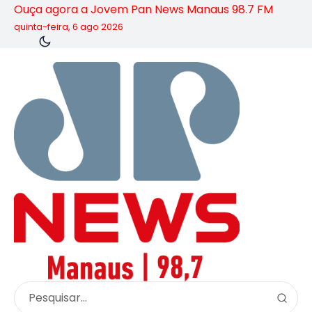
Ouça agora a Jovem Pan News Manaus 98.7 FM
quinta-feira, 6 ago 2026