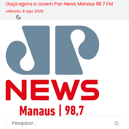
Ouça agora a Jovem Pan News Manaus 98.7 FM
sábado, 8 ago 2026