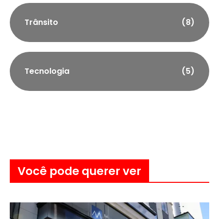
Trânsito
(8)
Tecnologia
(5)
Você pode querer ver