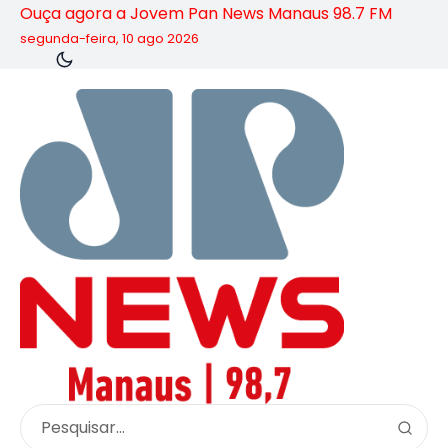
Ouça agora a Jovem Pan News Manaus 98.7 FM
segunda-feira, 10 ago 2026