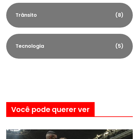
Trânsito
(8)
Tecnologia
(5)
Você pode querer ver