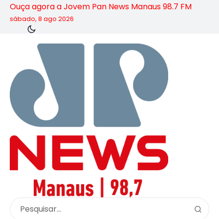
Ouça agora a Jovem Pan News Manaus 98.7 FM
sábado, 8 ago 2026