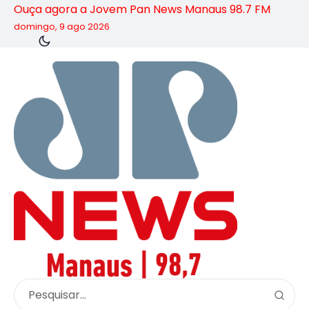
Ouça agora a Jovem Pan News Manaus 98.7 FM
domingo, 9 ago 2026