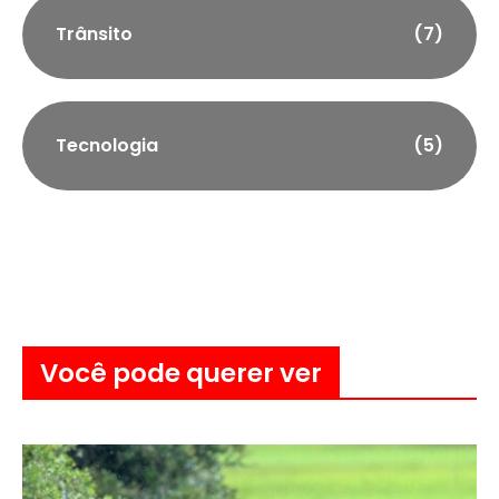
Trânsito
(7)
Tecnologia
(5)
Você pode querer ver