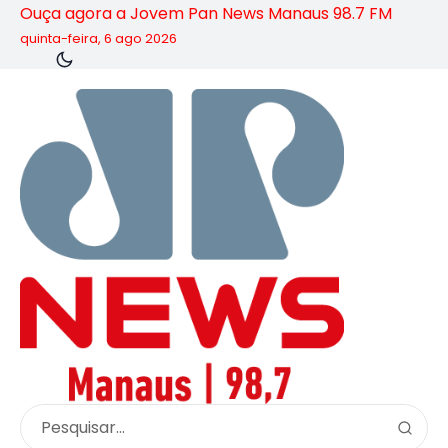
Ouça agora a Jovem Pan News Manaus 98.7 FM
quinta-feira, 6 ago 2026