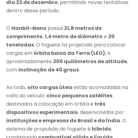
dia 22 de dezembro
, permitindo novas tentativas
dentro desse período.
O
Hanbit-Nano
possui
21,8 metros de
comprimento
,
1,4 metro de diâmetro
e
20
toneladas
. O foguete foi projetado para colocar
cargas em
órbita baixa da Terra (LEO)
, a
aproximadamente
300 quilômetros de altitude
,
com
inclinação de 40 graus
.
Ao todo,
oito cargas úteis
estão acomodadas na
coifa do veículo:
cinco pequenos satélites
destinados à colocação em órbita e
três
dispositivos experimentais
, desenvolvidos por
instituições e empresas do Brasil e da Índia
. O
sistema de propulsão do foguete é
híbrido
,
combinando
combustível sólido e líquido
.