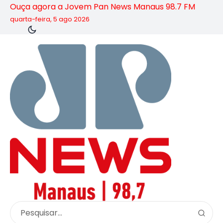
Ouça agora a Jovem Pan News Manaus 98.7 FM
quarta-feira, 5 ago 2026