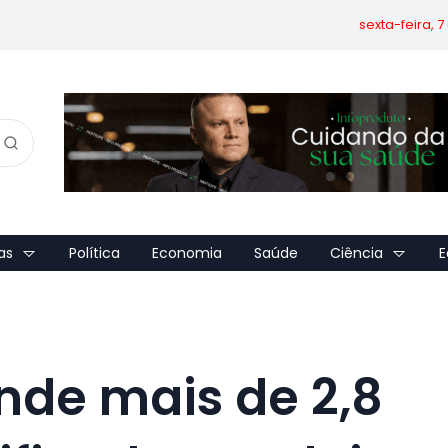
sexta-feira, 
as
Política
Economia
Saúde
Ciência
E
de mais de 2,8