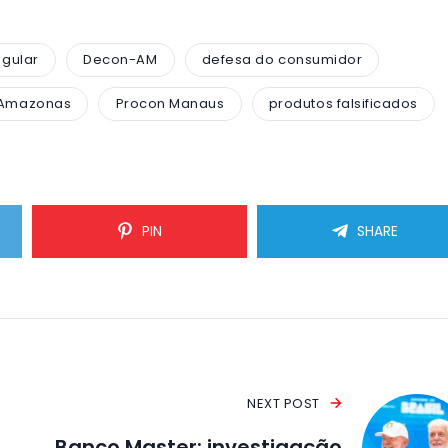
egular
Decon-AM
defesa do consumidor
o Amazonas
Procon Manaus
produtos falsificados
PIN
SHARE
NEXT POST
Banco Master: investigação