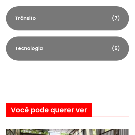
Trânsito
(7)
Tecnologia
(5)
Você pode querer ver