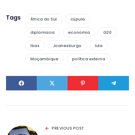
Tags
África do Sul
cúpula
diplomacia
economia
G20
Ibas
Joanesburgo
lula
Moçambique
política externa
PREVIOUS POST