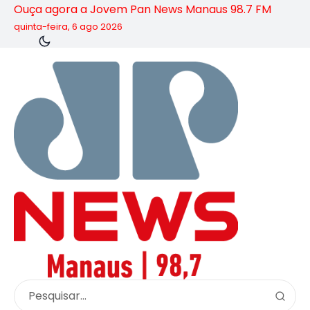
Ouça agora a Jovem Pan News Manaus 98.7 FM
quinta-feira, 6 ago 2026