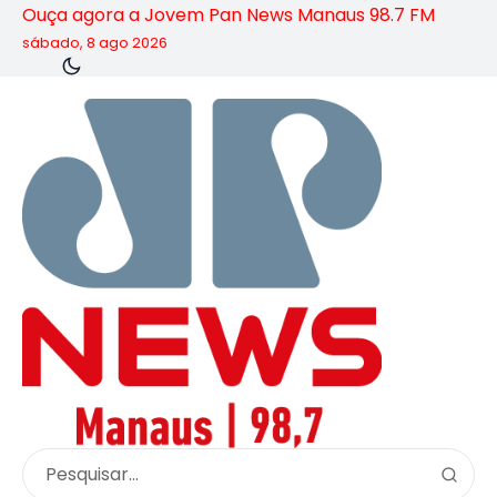
Ouça agora a Jovem Pan News Manaus 98.7 FM
sábado, 8 ago 2026