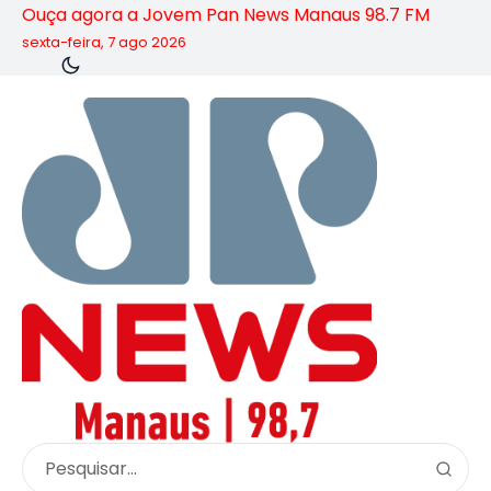
Ouça agora a Jovem Pan News Manaus 98.7 FM
sexta-feira, 7 ago 2026