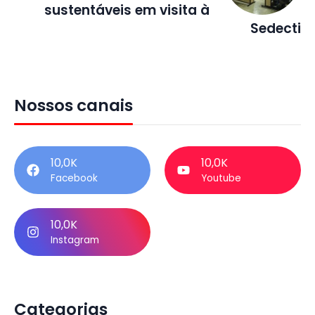
sustentáveis em visita à
Sedecti
Nossos canais
10,0K
10,0K
Facebook
Youtube
10,0K
Instagram
Categorias