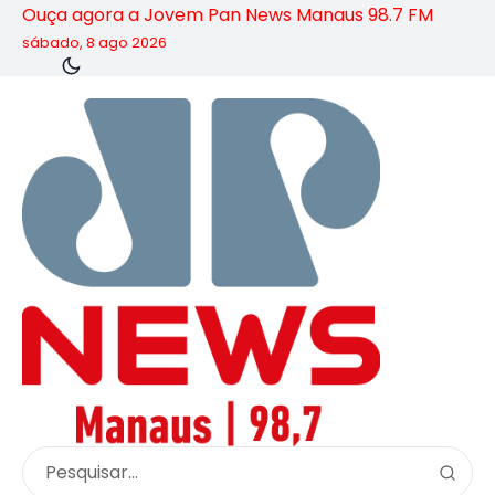
Ouça agora a Jovem Pan News Manaus 98.7 FM
sábado, 8 ago 2026