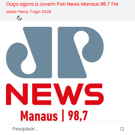
Ouça agora a Jovem Pan News Manaus 98.7 FM
sexta-feira, 7 ago 2026