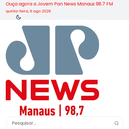
Ouça agora a Jovem Pan News Manaus 98.7 FM
quinta-feira, 6 ago 2026