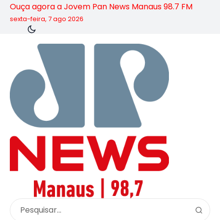
Ouça agora a Jovem Pan News Manaus 98.7 FM
sexta-feira, 7 ago 2026