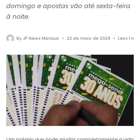
domingo e apostas vão até sexta-feira
à noite.
By
JP News Manaus
22 de maio de 2026
Less 1 mi
Um prêmio que pode mudar completamente a vida