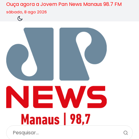
Ouça agora a Jovem Pan News Manaus 98.7 FM
sábado, 8 ago 2026