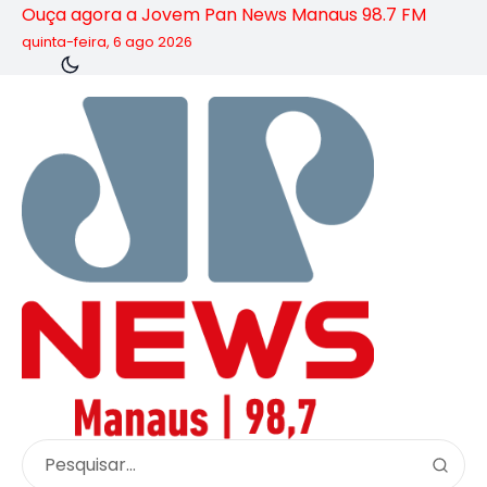
Ouça agora a Jovem Pan News Manaus 98.7 FM
quinta-feira, 6 ago 2026