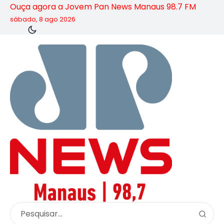
Ouça agora a Jovem Pan News Manaus 98.7 FM
sábado, 8 ago 2026