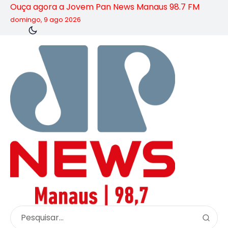
Ouça agora a Jovem Pan News Manaus 98.7 FM
domingo, 9 ago 2026