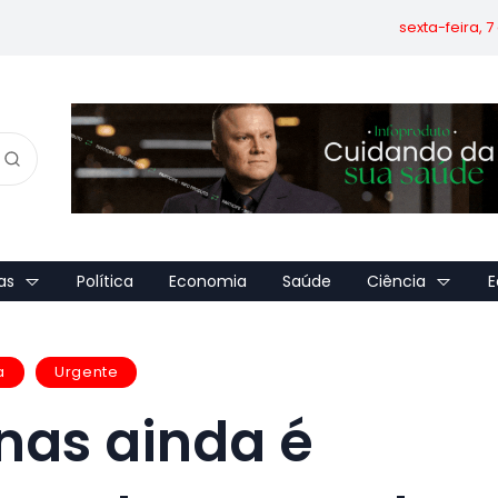
sexta-feira, 
as
Política
Economia
Saúde
Ciência
E
a
Urgente
nas ainda é