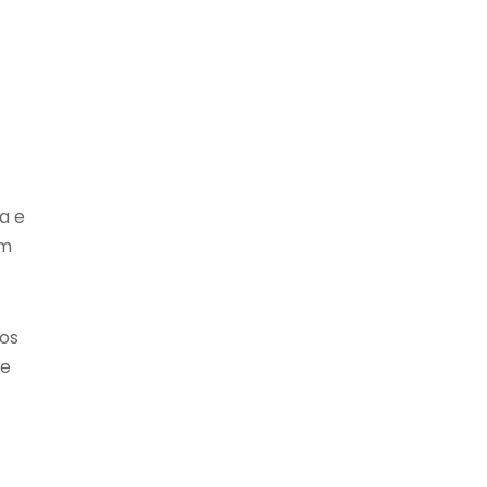
a e
am
os
 e