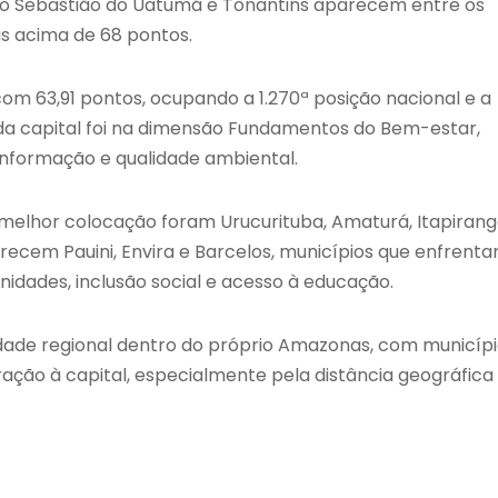
ão Sebastião do Uatumã e Tonantins aparecem entre os
as acima de 68 pontos.
m 63,91 pontos, ocupando a 1.270ª posição nacional e a
o da capital foi na dimensão Fundamentos do Bem-estar,
informação e qualidade ambiental.
elhor colocação foram Urucurituba, Amaturá, Itapirang
arecem Pauini, Envira e Barcelos, municípios que enfrent
nidades, inclusão social e acesso à educação.
ade regional dentro do próprio Amazonas, com municípi
ção à capital, especialmente pela distância geográfica