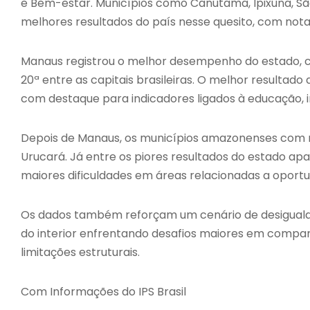
e Bem-estar. Municípios como Canutama, Ipixuna, S
melhores resultados do país nesse quesito, com not
Manaus registrou o melhor desempenho do estado, co
20ª entre as capitais brasileiras. O melhor resultad
com destaque para indicadores ligados à educação, 
Depois de Manaus, os municípios amazonenses com m
Urucará. Já entre os piores resultados do estado ap
maiores dificuldades em áreas relacionadas a oportu
Os dados também reforçam um cenário de desiguald
do interior enfrentando desafios maiores em compara
limitações estruturais.
Com Informações do IPS Brasil