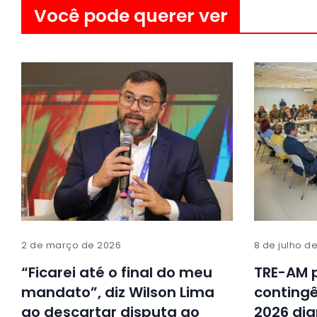
Você pode querer ver
2 de março de 2026
8 de julho d
“Ficarei até o final do meu
TRE-AM 
mandato”, diz Wilson Lima
contingê
ao descartar disputa ao
2026 dia