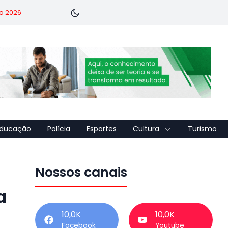
o 2026
ducação
Polícia
Esportes
Cultura
Turismo
Nossos canais
ª
10,0K
10,0K
Facebook
Youtube