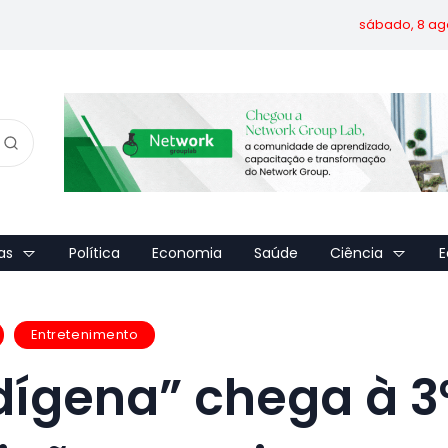
sábado, 8 ag
as
Política
Economia
Saúde
Ciência
E
Entretenimento
dígena” chega à 3