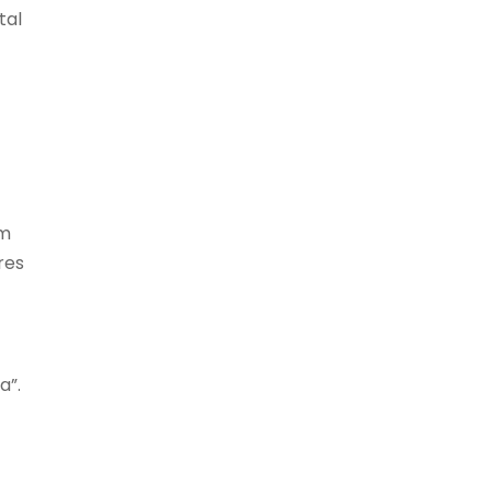
tal
em
res
a”.