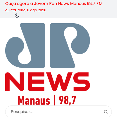
Ouça agora a Jovem Pan News Manaus 98.7 FM
quinta-feira, 6 ago 2026