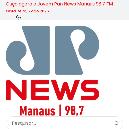
Ouça agora a Jovem Pan News Manaus 98.7 FM
sexta-feira, 7 ago 2026