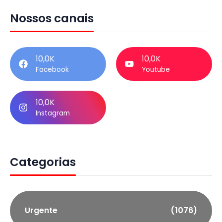
Nossos canais
10,0K
10,0K
Facebook
Youtube
10,0K
Instagram
Categorias
Urgente
(1076)