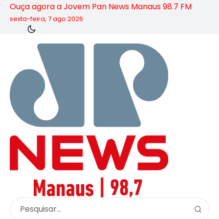
Ouça agora a Jovem Pan News Manaus 98.7 FM
sexta-feira, 7 ago 2026